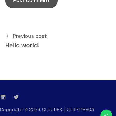
Post
Previous post
Hello world!
navigation
LinkedIn
Twitter
Copyright © 2026. CLOUDEX. | 0542118803