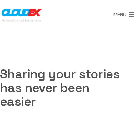
Skip
MENU
to
content
CLOUDEX
AC
Sharing your stories
has never been
easier